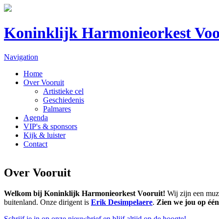
Koninklijk Harmonieorkest Voo
Navigation
Home
Over Vooruit
Artistieke cel
Geschiedenis
Palmares
Agenda
VIP's & sponsors
Kijk & luister
Contact
Over Vooruit
Welkom bij Koninklijk Harmonieorkest Vooruit!
Wij zijn een muz
buitenland. Onze dirigent is
Erik Desimpelaere
.
Zien we jou op één
Schrijf je in op onze nieuwbrief en blijf altijd op de hoogte!